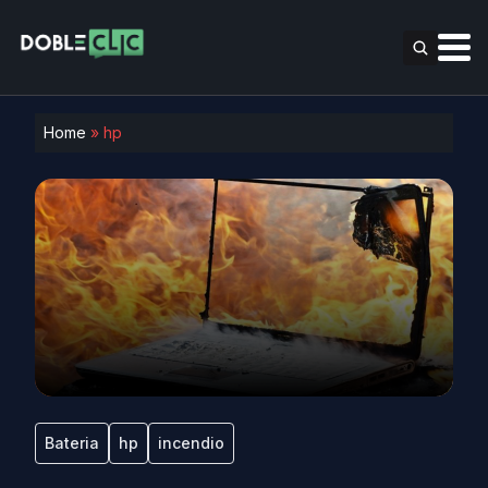
Home
»
hp
Bateria
hp
incendio