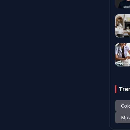
Tre
Col
Móv