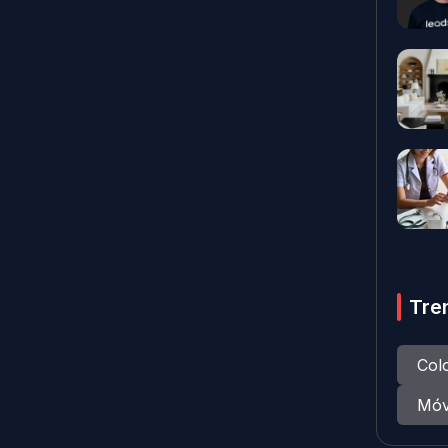
Tre
Col
Móv