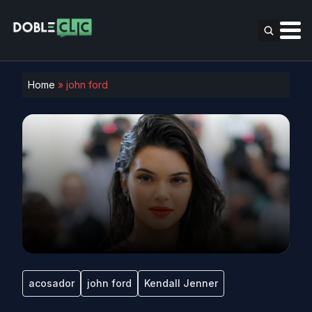
Home
»
john ford
acosador
john ford
Kendall Jenner