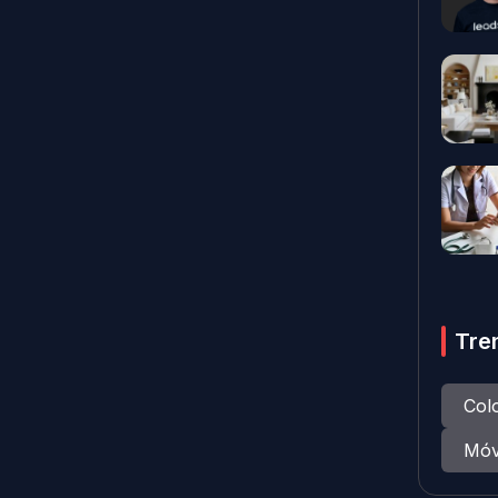
Tre
Col
Móv