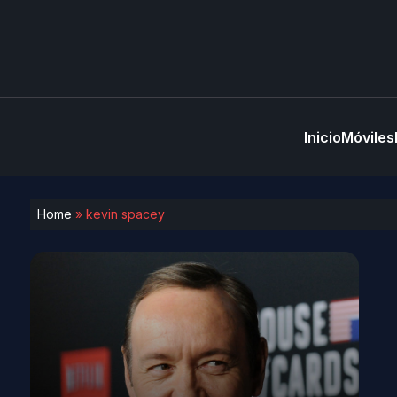
Inicio
Móviles
Home
»
kevin spacey