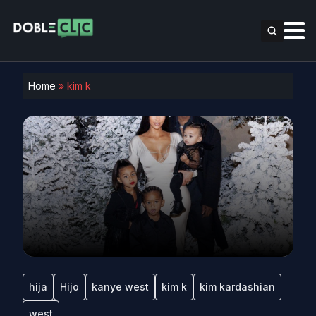
Home
»
kim k
hija
Hijo
kanye west
kim k
kim kardashian
west