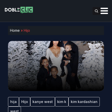
Home
»
Hijo
hija
Hijo
kanye west
kim k
kim kardashian
west