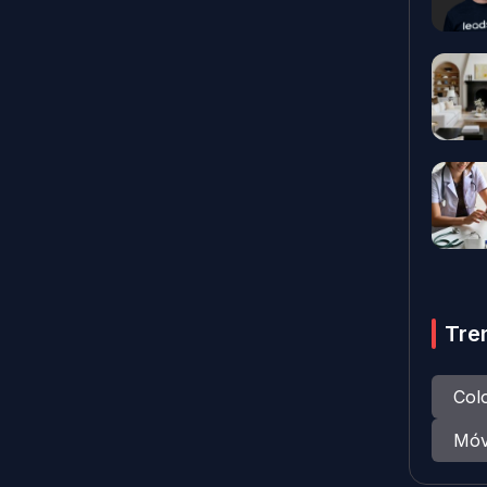
Tre
Col
Móv