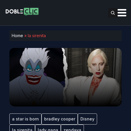
Home
»
la sirenita
a star is born
bradley cooper
Disney
la sirenita
lady gaga
zendaya