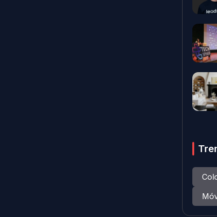
Tre
Col
Móv