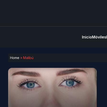
Inicio
Móviles
Home
»
Malibú