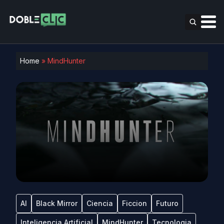
Home
»
MindHunter
AI
Black Mirror
Ciencia
Ficcion
Futuro
Inteligencia Artificial
MindHunter
Tecnologia