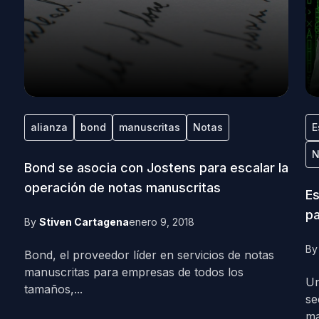
alianza
bond
manuscritas
Notas
E
N
Bond se asocia con Jostens para escalar la
operación de notas manuscritas
Es
pa
By
Stiven Cartagena
enero 9, 2018
B
Bond, el proveedor líder en servicios de notas
manuscritas para empresas de todos los
Un
tamaños,...
se
ma