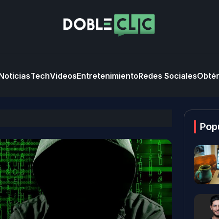
Noticias
Tech
Videos
Entretenimiento
Redes Sociales
Obtén
Pop