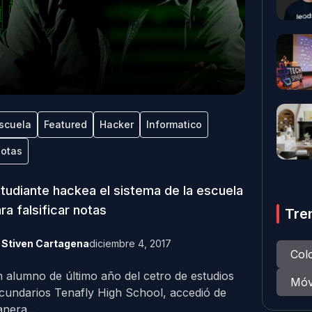
scuela
Featured
Hacker
Informatico
otas
tudiante hackea el sistema de la escuela
ra falsificar notas
Tre
y
Stiven Cartagena
diciembre 4, 2017
Col
 alumno de último año del cetro de estudios
Móv
cundarios Tenafly High School, accedió de
nera...