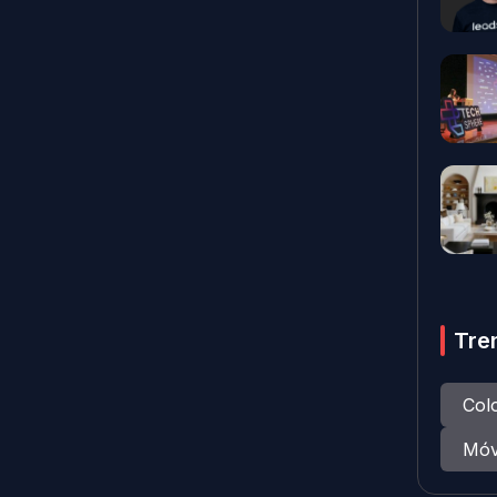
Tre
Col
Móv