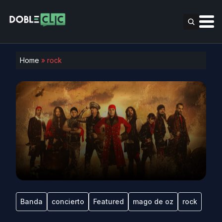
Home
»
rock
Banda
concierto
Featured
mago de oz
rock