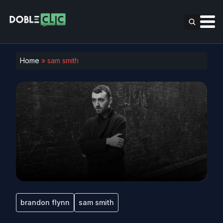
Home
»
sam smith
brandon flynn
sam smith