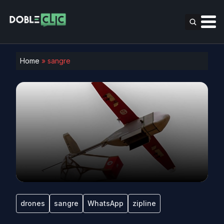
Home
»
sangre
drones
sangre
WhatsApp
zipline