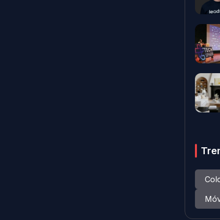
Tre
Col
Móv