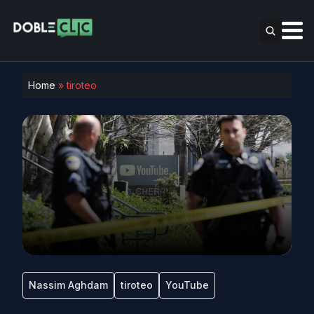
Home
»
tiroteo
Nassim Aghdam
tiroteo
YouTube