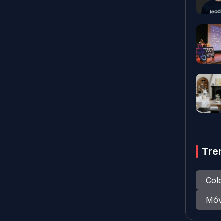
Tre
Col
Móv