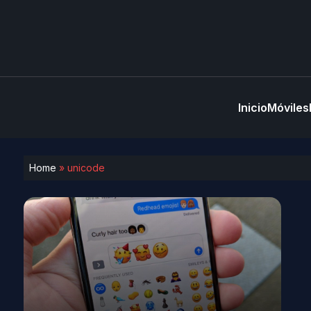
Inicio
Móviles
Home
»
unicode