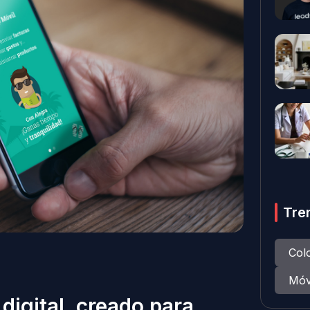
Tre
Col
Móv
 digital, creado para