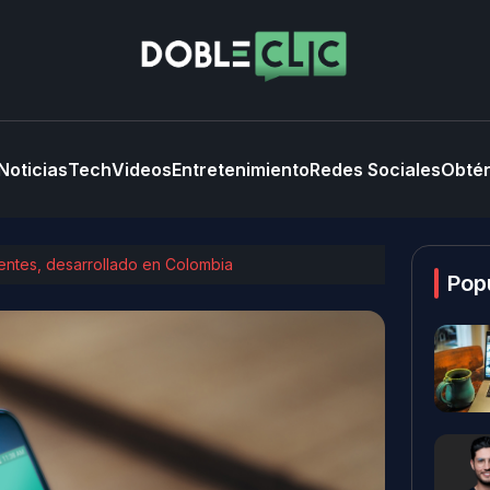
Noticias
Tech
Videos
Entretenimiento
Redes Sociales
Obtén
erentes, desarrollado en Colombia
Pop