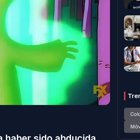
Tre
Col
Móv
a haber sido abducida