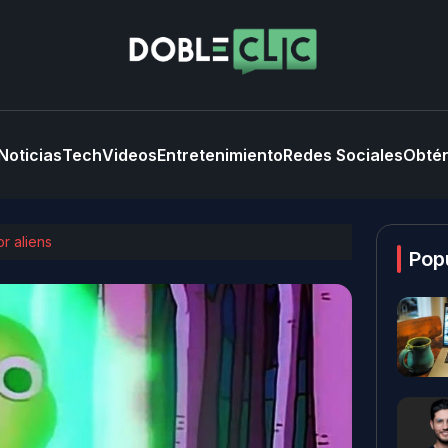
Noticias
Tech
Videos
Entretenimiento
Redes Sociales
Obtén
r aliens
Pop