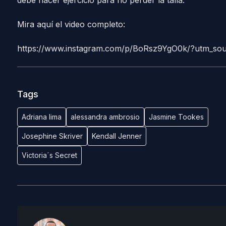
debe hacer ejercicio para no perder la talla.
Mira aquí el video completo:
https://www.instagram.com/p/BoRsz9YgO0k/?utm_sou
Tags
Adriana lima
alessandra ambrosio
Jasmine Tookes
Josephine Skriver
Kendall Jenner
Victoria´s Secret