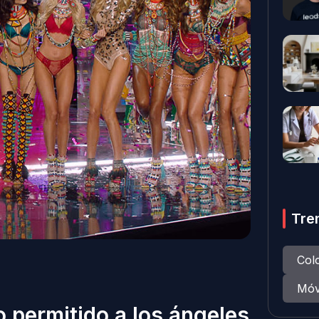
Tre
Col
Móv
 permitido a los ángeles