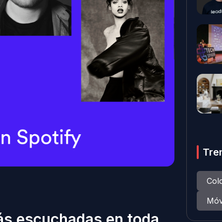
Tre
Col
Móv
ás escuchadas en toda