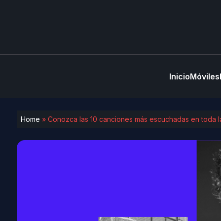
Inicio
Móviles
Home
»
Conozca las 10 canciones más escuchadas en toda la 