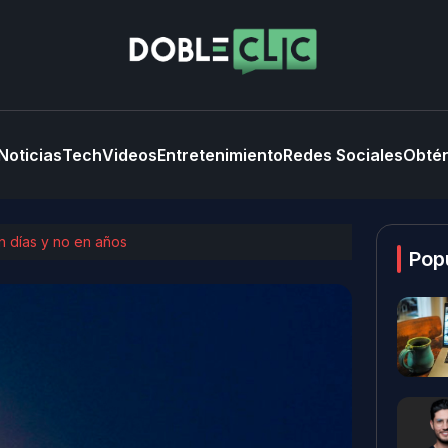
Noticias
Tech
Videos
Entretenimiento
Redes Sociales
Obtén
en días y no en años
Pop