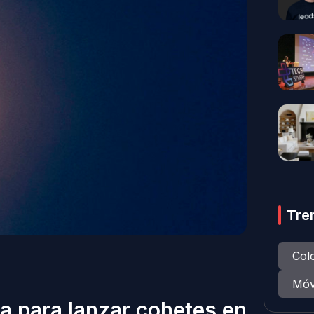
Tre
Col
Móv
ra para lanzar cohetes en