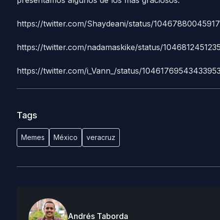
presentamos algunos de los más graciosos:
https://twitter.com/Shaydeani/status/1046788004591
https://twitter.com/nadamaskike/status/10468124512
https://twitter.com/i_Vann_/status/1046176954343395
Tags
Memes
México
veracruz
Andrés Taborda