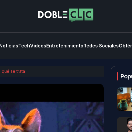
Noticias
Tech
Videos
Entretenimiento
Redes Sociales
Obtén
 qué se trata
Pop