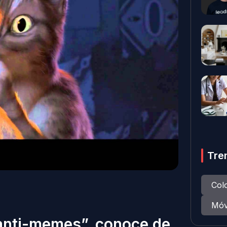
Tre
Col
Móv
 anti-memes”, conoce de