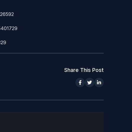
726592
35401729
329
Share This Post