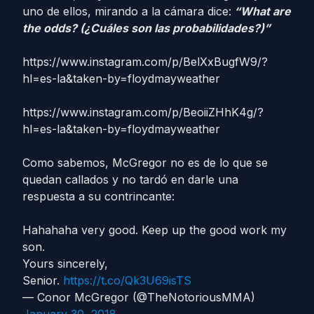
uno de ellos, mirando a la cámara dice:
“What are
the odds? (¿Cuáles son las probabilidades?)”
https://www.instagram.com/p/BelXxBugfW9/?
hl=es-la&taken-by=floydmayweather
https://www.instagram.com/p/BeoiiZHhK4g/?
hl=es-la&taken-by=floydmayweather
Como sabemos, McGregor no es de lo que se
quedan callados y no tardó en darle una
respuesta a su contrincante:
Hahahaha very good. Keep up the good work my
son.
Yours sincerely,
Senior.
https://t.co/Qk3U69isTS
— Conor McGregor (@TheNotoriousMMA)