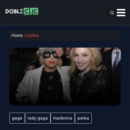
Home
»
pelea
gaga
lady gaga
madonna
pelea