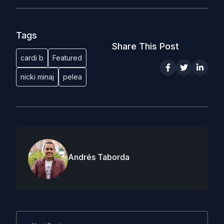
Tags
Share This Post
cardi b
Featured
nicki minaj
pelea
Andrés Taborda