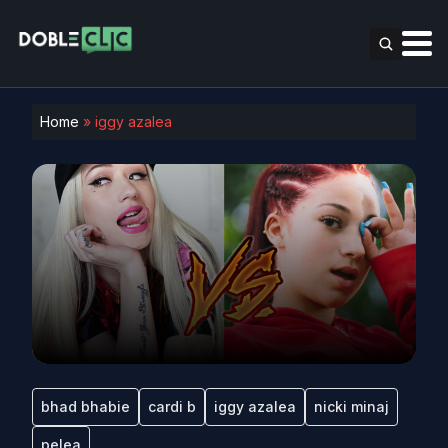
Home
»
iggy azalea
bhad bhabie
cardi b
iggy azalea
nicki minaj
pelea