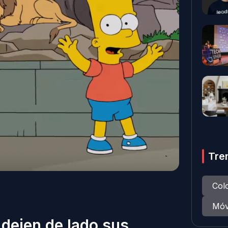
Tre
Col
Móv
 dejen de lado sus