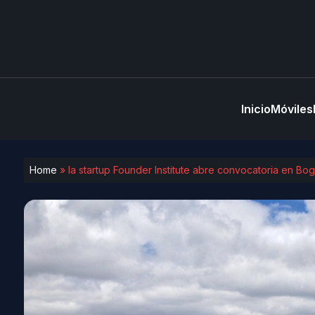
Inicio
Móviles
Home
»
la startup Founder Institute abre convocatoria en Bo