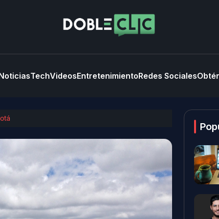
Noticias
Tech
Videos
Entretenimiento
Redes Sociales
Obtén
gotá
Pop