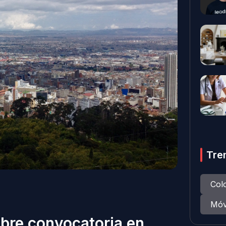
Tre
Col
Móv
abre convocatoria en