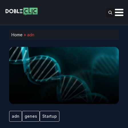
Home
»
adn
adn
genes
Startup