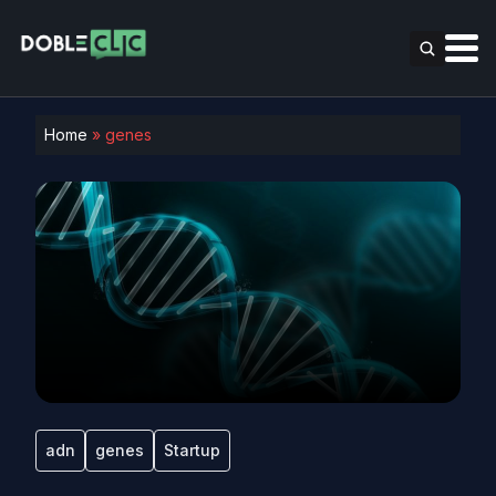
Home
»
genes
adn
genes
Startup