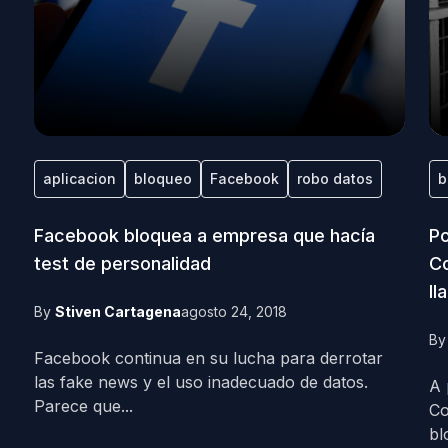
aplicacion
bloqueo
Facebook
robo datos
b
Facebook bloquea a empresa que hacía
Po
test de personalidad
Co
ll
By
Stiven Cartagena
agosto 24, 2018
B
Facebook continua en su lucha para derrotar
las fake news y el uso inadecuado de datos.
A 
Parece que...
Co
bl