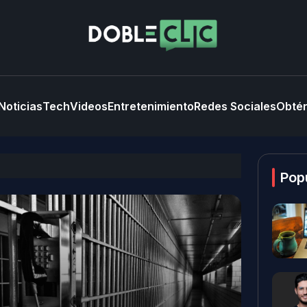
Noticias
Tech
Videos
Entretenimiento
Redes Sociales
Obtén
Pop