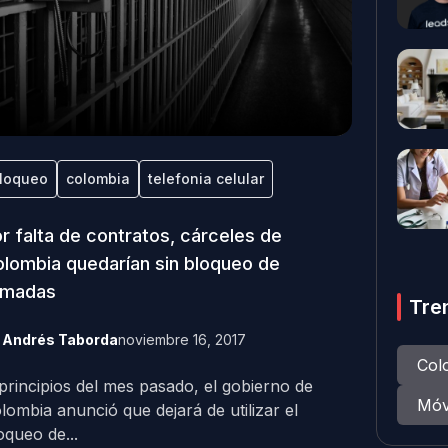
loqueo
colombia
telefonia celular
r falta de contratos, cárceles de
lombia quedarían sin bloqueo de
amadas
Tre
y
Andrés Taborda
noviembre 16, 2017
Col
principios del mes pasado, el gobierno de
Móv
lombia anunció que dejará de utilizar el
oqueo de...