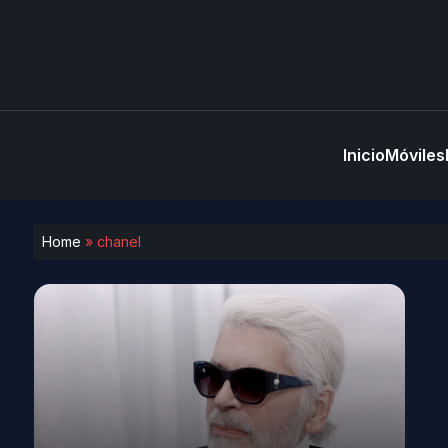
Inicio
Móviles
Home
»
chanel