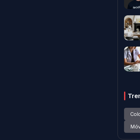
Tre
Col
Móv