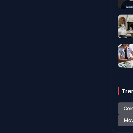
Tre
Col
Móv