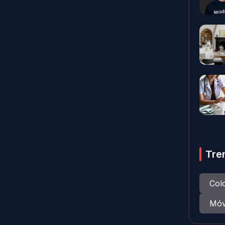
Tre
Col
Móv