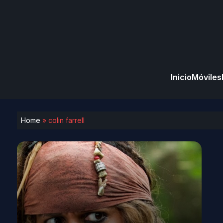
Inicio
Móviles
Home
»
colin farrell