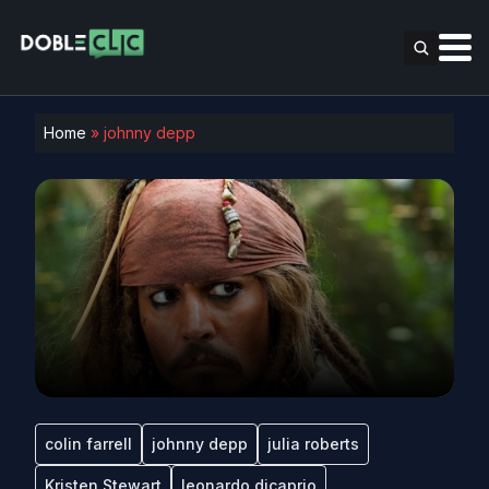
Home
»
johnny depp
colin farrell
johnny depp
julia roberts
Kristen Stewart
leonardo dicaprio