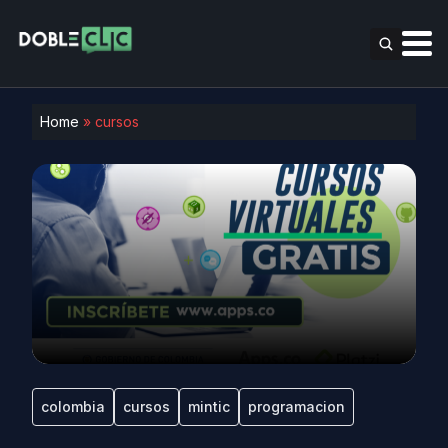
Home
»
cursos
colombia
cursos
mintic
programacion