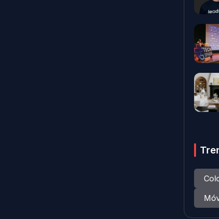
Tre
Col
Móv