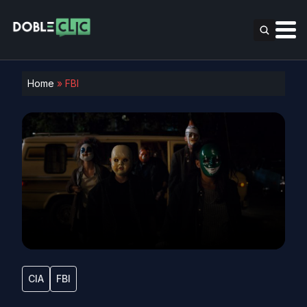
Home
»
FBI
CIA
FBI