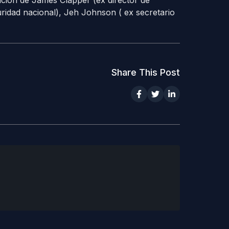
ción de James Clapper (ex director de
guridad nacional), Jeh Johnson ( ex secretario
Share This Post