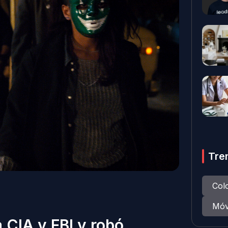
Tre
Col
Móv
 CIA y FBI y robó