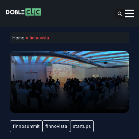
Home
»
finnovista
finnosummit
finnovista
startups