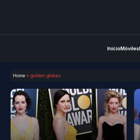
Inicio
Móviles
Home
»
golden globes