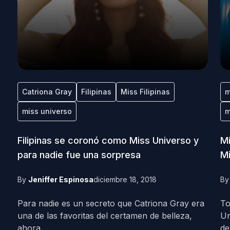
Catriona Gray
Filipinas
Miss Filipinas
m
miss universo
m
Filipinas se coronó como Miss Universo y
Mi
para nadie fue una sorpresa
Mi
By
Jeniffer Espinosa
diciembre 18, 2018
B
Para nadie es un secreto que Catriona Gray era
To
una de las favoritas del certamen de belleza,
Un
ahora...
de.