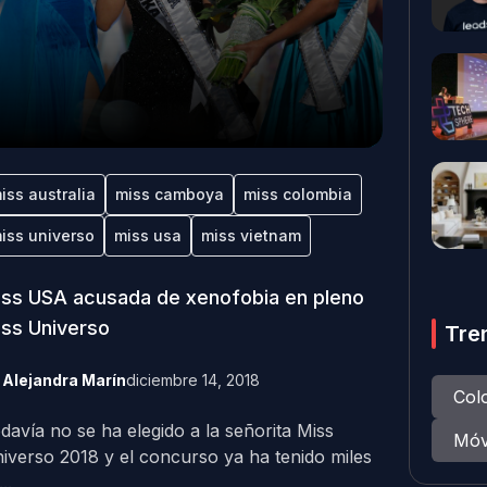
iss australia
miss camboya
miss colombia
iss universo
miss usa
miss vietnam
ss USA acusada de xenofobia en pleno
ss Universo
Tre
y
Alejandra Marín
diciembre 14, 2018
Col
davía no se ha elegido a la señorita Miss
Móv
iverso 2018 y el concurso ya ha tenido miles
..