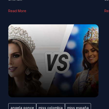
Read More
Re
angela ponce
miss colombia
miss españa