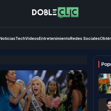
Noticias
Tech
Videos
Entretenimiento
Redes Sociales
Obtén
Pop