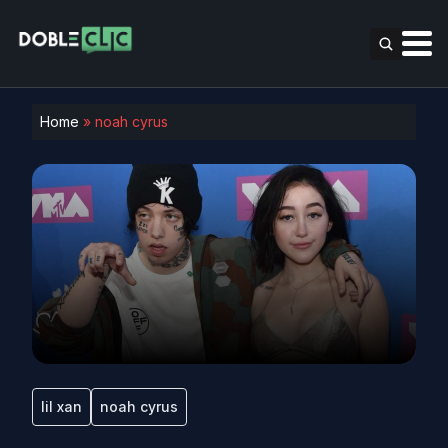
Home
»
noah cyrus
lil xan
noah cyrus