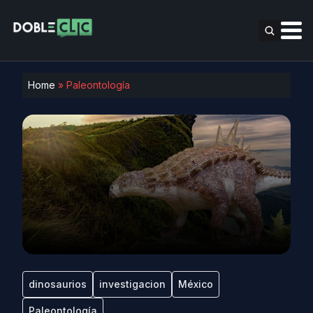
Home
»
Paleontología
dinosaurios
investigacion
México
Paleontología