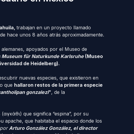
ahuila,
trabajan en un proyecto llamado
sde hace unos 8 años atrás aproximadamente.
y alemanes, apoyados por el Museo de
es Museum für Naturkunde Karlsruhe
(Museo
iversidad de Heidelberg).
descubrir nuevas especies, que existieron en
do que
hallaron restos de la primera especie
antholipan gonzalezi
”
, de la
s
(αγκάθι) que significa “espina”, por su
ibu apache, que habitaba el espacio donde los
por
Arturo González González, el director