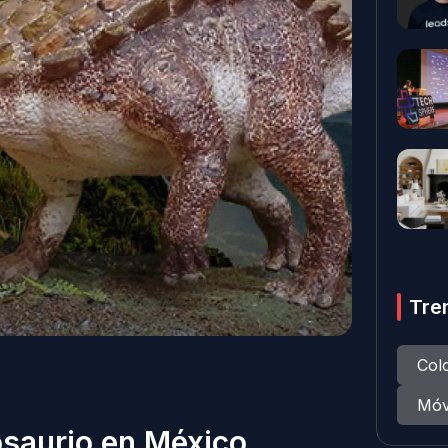
Tre
Col
Móv
osaurio en México