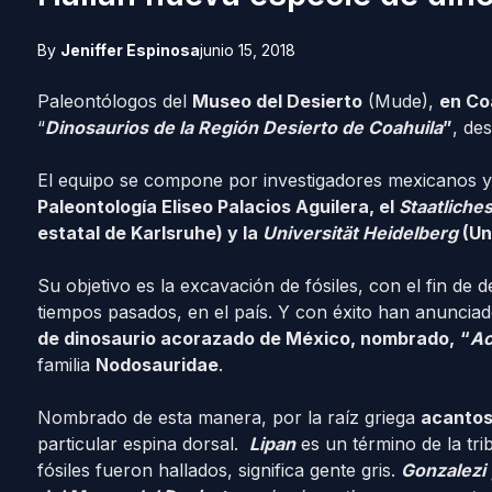
By
Jeniffer Espinosa
junio 15, 2018
Paleontólogos del
Museo del Desierto
(Mude),
en Co
“
Dinosaurios de la Región Desierto de Coahuila
”
, de
El equipo se compone por investigadores mexicanos 
Paleontología Eliseo Palacios Aguilera, el
Staatlich
estatal de Karlsruhe) y la
Universität Heidelberg
(Un
Su objetivo es la excavación de fósiles, con el fin de 
tiempos pasados, en el país. Y con éxito han anuncia
de dinosaurio acorazado de México, nombrado,
“
Ac
familia
Nodosauridae
.
Nombrado de esta manera, por la raíz griega
acanto
particular espina dorsal.
Lipan
es un término de la tr
fósiles fueron hallados, significa gente gris.
Gonzalezi