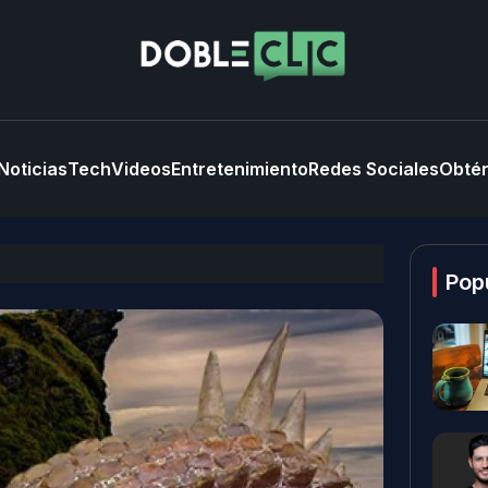
Noticias
Tech
Videos
Entretenimiento
Redes Sociales
Obtén
Pop