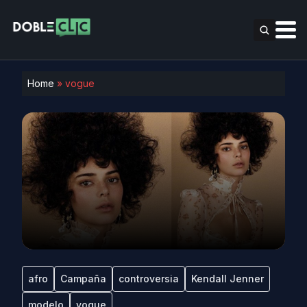
Home
»
vogue
afro
Campaña
controversia
Kendall Jenner
modelo
vogue