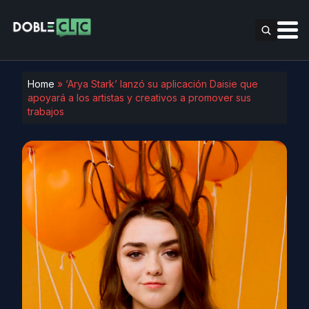
Home
»
‘Arya Stark’ lanzó su aplicación Daisie que
apoyará a los artistas y creativos a promover sus
trabajos